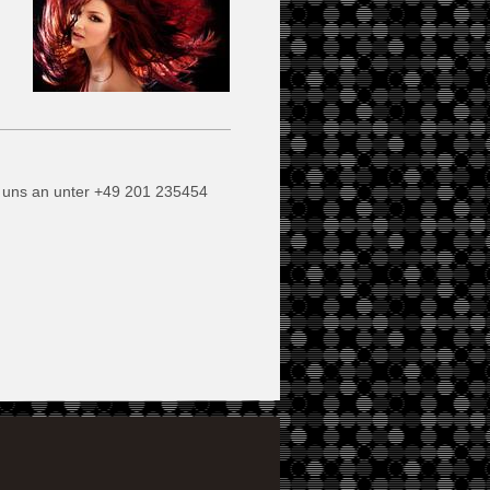
 uns an unter +49 201 235454