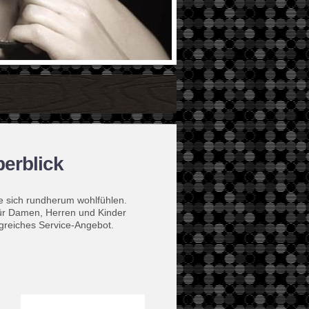
erblick
 sich rundherum wohlfühlen.
für Damen, Herren und Kinder
ngreiches Service-Angebot.