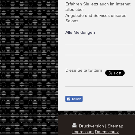
Erfahren Sie jetzt auch im Internet
alles über
Angebote und Services unseres
Salons.
Alle Meldungen
Diese Seite twittern
Teilen
Druckversion
|
Sitemap
Impressum
Datenschutz